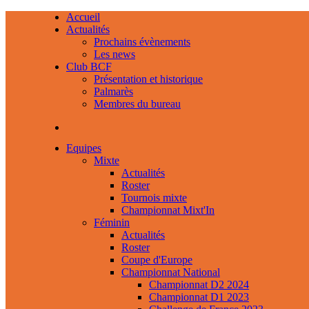
Accueil
Actualités
Prochains évènements
Les news
Club BCF
Présentation et historique
Palmarès
Membres du bureau
Equipes
Mixte
Actualités
Roster
Tournois mixte
Championnat Mixt'In
Féminin
Actualités
Roster
Coupe d'Europe
Championnat National
Championnat D2 2024
Championnat D1 2023