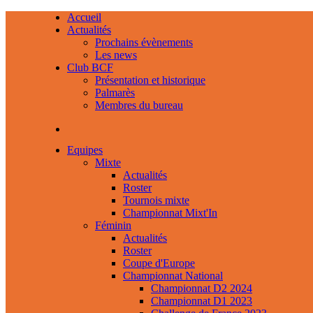
Accueil
Actualités
Prochains évènements
Les news
Club BCF
Présentation et historique
Palmarès
Membres du bureau
Equipes
Mixte
Actualités
Roster
Tournois mixte
Championnat Mixt'In
Féminin
Actualités
Roster
Coupe d'Europe
Championnat National
Championnat D2 2024
Championnat D1 2023