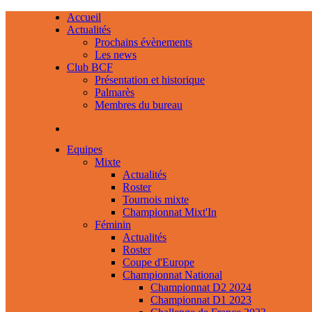
Accueil
Actualités
Prochains évènements
Les news
Club BCF
Présentation et historique
Palmarès
Membres du bureau
Equipes
Mixte
Actualités
Roster
Tournois mixte
Championnat Mixt'In
Féminin
Actualités
Roster
Coupe d'Europe
Championnat National
Championnat D2 2024
Championnat D1 2023