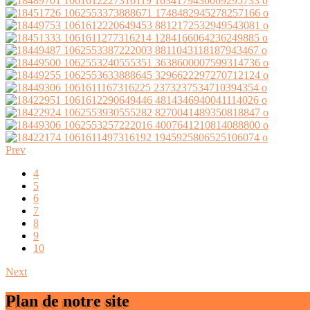
Prev
4
5
6
7
8
9
10
Next
Plan de notre site