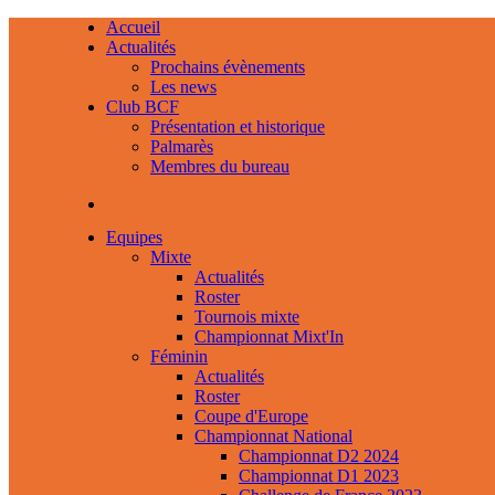
Accueil
Actualités
Prochains évènements
Les news
Club BCF
Présentation et historique
Palmarès
Membres du bureau
Equipes
Mixte
Actualités
Roster
Tournois mixte
Championnat Mixt'In
Féminin
Actualités
Roster
Coupe d'Europe
Championnat National
Championnat D2 2024
Championnat D1 2023